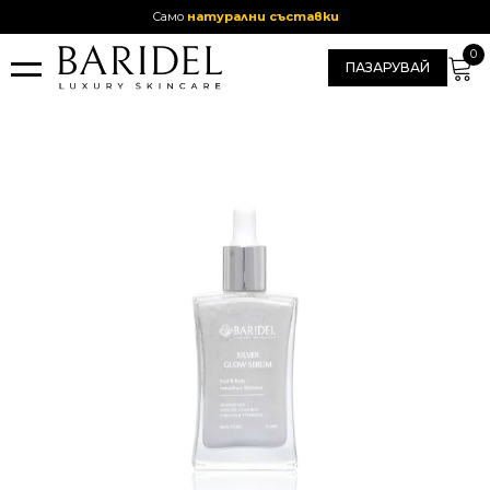
Само
натурални съставки
ПАЗАРУВАЙ
СЕРУМИ ЗА ЛИЦЕ
ПАРФЮМИ
КРЕМОВЕ ANTI-AGE
КОСА
САПУНИ
ЗА НАС
ПАРТНЬОРСТВО