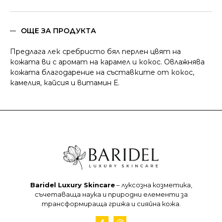
SILVER
GLOW
SERUM
ОЩЕ ЗА ПРОДУКТА
Предлага лек сребристо бял перлен цвят на
кожата ви с аромат на карамел и кокос. Овлажнява
кожата благодарение на съставките от кокос,
камелия, кайсия и витамин Е.
Baridel Luxury Skincare
– луксозна козметика,
съчетаваща наука и природни елементи за
трансформираща грижа и сияйна кожа.