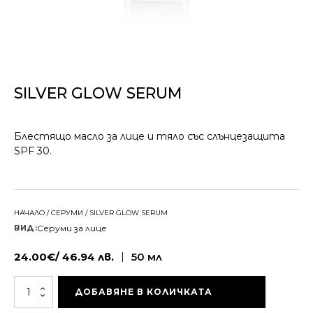
КОНТАКТИ
SILVER GLOW SERUM
Блестящо масло за лице и тяло със слънцезащита
SPF 30.
НАЧАЛО
/
СЕРУМИ
/ SILVER GLOW SERUM
Серуми за лице
ВИД:
24.00
€
/
46.94
лв.
|
50 мл
количество
ДОБАВЯНЕ В КОЛИЧКАТА
за