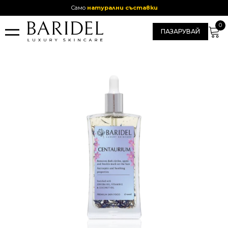
Само
натурални съставки
ПАЗАРУВАЙ
СЕРУМИ ЗА ЛИЦЕ
ПАРФЮМИ
КРЕМОВЕ ANTI-AGE
КОСА
САПУНИ
ЗА НАС
ПАРТНЬОРСТВО