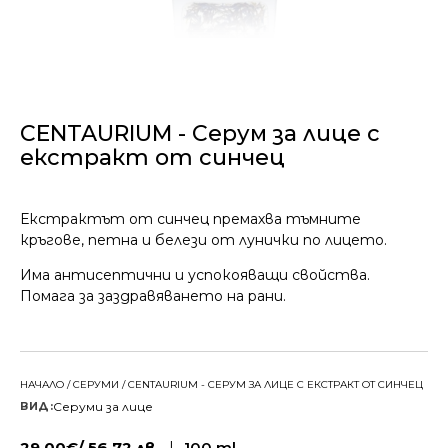
КОНТАКТИ
CENTAURIUM - Серум за лице с
екстракт от синчец
Екстрактът от синчец премахва тъмните
кръгове, петна и белези от лунички по лицето.
Има антисептични и успокояващи свойства.
Помага за заздравяването на рани.
НАЧАЛО
/
СЕРУМИ
/ CENTAURIUM - СЕРУМ ЗА ЛИЦЕ С ЕКСТРАКТ ОТ СИНЧЕЦ
Серуми за лице
ВИД:
29.00
€
/
56.72
лв.
|
100 ml