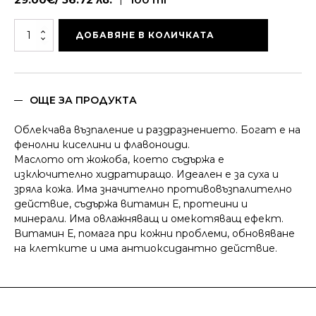
количество
ДОБАВЯНЕ В КОЛИЧКАТА
за
CENTAURIUM
-
Серум
за
ОЩЕ ЗА ПРОДУКТА
лице
с
Облекчава възпаление и раздразнението. Богат е на
екстракт
фенолни киселини и флавоноиди.
от
Маслото от жожоба, което съдържа е
синчец
изключително хидратиращо. Идеален е за суха и
зряла кожа. Има значително противовъзпалително
действие, съдържа витамин Е, протеини и
минерали. Има овлажняващ и омекотяващ ефект.
Витамин Е, помага при кожни проблеми, обновяване
на клетките и има антиоксидантно действие.