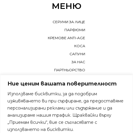
МЕНЮ
СЕРУМИ ЗА ЛИЦЕ
ПАРФЮМИ
КРЕМОВЕ ANTI-AGE
КОСА
САПУНИ
ЗА НАС
ПАРТНЬОРСТВО
КОНТАКТИ
Ние ценим вашата поверителност
Използваме бисквитки, за да подобрим
ОЩЕ
изживяването ви при сърфиране, да предоставяме
персонализирани реклами или съдържание и да
ЧЕСТО ЗАДАВАНИ ВЪПРОСИ
анализираме нашия трафик. Щраквайки върху
УСЛОВИЯ ЗА ВРЪЩАНЕ
„Приемам всички“, вие се съгласявате с
използването на бисквитки.
ПРАВИЛА И УСЛОВИЯ